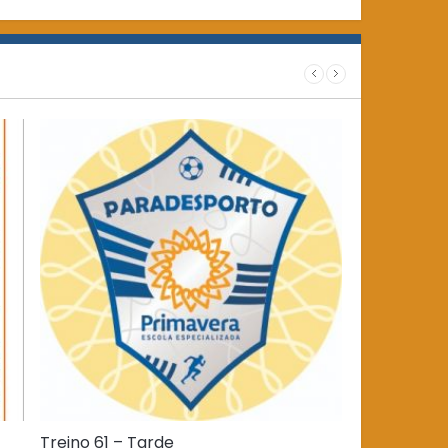
Treino 61 – Tarde
Treino 61 