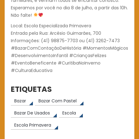
familiares, e venham todos se encantar conosco.
Esperamos por você no dia 8 de julho, a partir das 10h.
Não falte!
Local: Escola Especializada Primavera
Entrada pela Rua: Arcésio Guimarães, 700
Informações: (41) 98875-7703 ou (41) 3262-7473
#BazarComContaçãoDeHistória #MomentosMágicos
#DesenvolvimentoInfantil #CriançasFelizes
#EventoBeneficente #CuritibaNoInverno
#CulturaEducativa
ETIQUETAS
Bazar
Bazar Com Pastel
Bazar De Usados
Escola
Escola Primavera