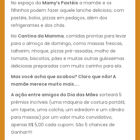
No espaço da
Mamy’s Pastéis
a mamãe e os
filhinhos podem fazer aquele lanche delicioso, com
pastéis, bolos, pizzas em pedaços, além dos
refrigerantes e dos chás.
Na
Cantina da Mamma
, comidas prontas para levar
para o almoço de domingo, como massas frescas,
talharim, nhoque, pizzas pré-assadas, molho de
tomate, biscoitos, pães e muitas outras guloseimas
deliciosas preparadas com muito carinho para ela.
Mas você acha que acabou? Claro que não! A
mamãe merece muito mais…..
A ação entre amigos do Dia das Mães
sorteará 5
prêmios incríveis (uma máquina de costura portátil,
um tapete, uma colcha, um edredom e um cilindro
para massas) por um valor muito convidativo,
apenas R$ 5,00 cada cupom. São 5 chances de
Ganhar!!!!