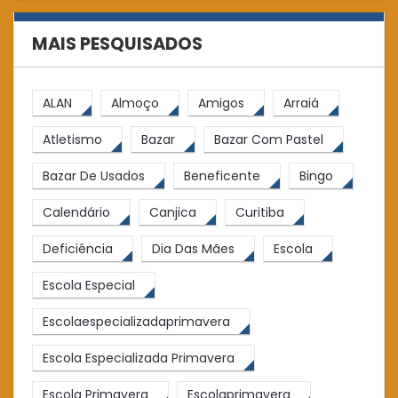
MAIS PESQUISADOS
ALAN
Almoço
Amigos
Arraiá
Atletismo
Bazar
Bazar Com Pastel
Bazar De Usados
Beneficente
Bingo
Calendário
Canjica
Curitiba
Deficiência
Dia Das Mães
Escola
Escola Especial
Escolaespecializadaprimavera
Escola Especializada Primavera
Escola Primavera
Escolaprimavera