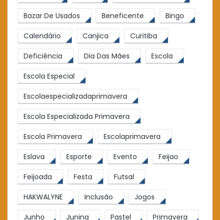
Bazar De Usados
Beneficente
Bingo
Calendário
Canjica
Curitiba
Deficiência
Dia Das Mães
Escola
Escola Especial
Escolaespecializadaprimavera
Escola Especializada Primavera
Escola Primavera
Escolaprimavera
Eslava
Esporte
Evento
Feijao
Feijoada
Festa
Futsal
HAKWALYNE
Inclusão
Jogos
Junho
Junina
Pastel
Primavera