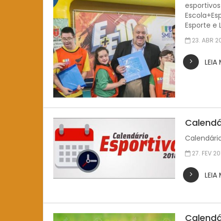
esportivo
Escola+Es
Esporte e 
23. ABR 2
LEIA
Calendá
Calendário
27. FEV 20
LEIA
Calendá