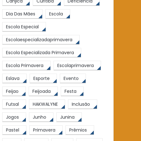
Canjica
Curitiba
Deficiência
Dia Das Mães
Escola
Escola Especial
Escolaespecializadaprimavera
Escola Especializada Primavera
Escola Primavera
Escolaprimavera
Eslava
Esporte
Evento
Feijao
Feijoada
Festa
Futsal
HAKWALYNE
Inclusão
Jogos
Junho
Junina
Pastel
Primavera
Prêmios