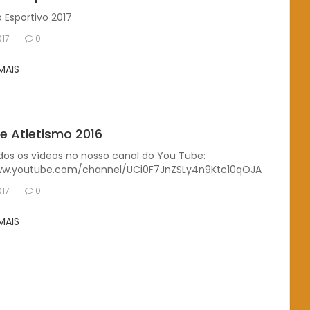
 Esportivo 2017
017
0
 MAIS
de Atletismo 2016
dos os vídeos no nosso canal do You Tube:
ww.youtube.com/channel/UCi0F7JnZSLy4n9Ktc10qOJA
017
0
 MAIS