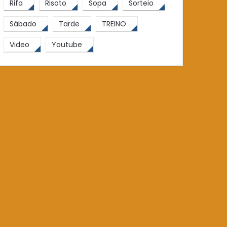
Rifa
Risoto
Sopa
Sorteio
Sábado
Tarde
TREINO
Video
Youtube