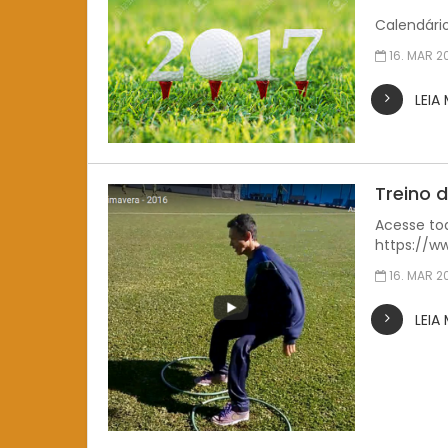
Calendário
16. MAR 2
LEIA
Treino 
Acesse to
https://w
16. MAR 2
LEIA