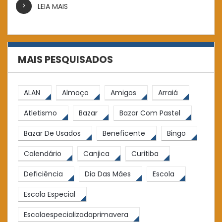
LEIA MAIS
MAIS PESQUISADOS
ALAN
Almoço
Amigos
Arraiá
Atletismo
Bazar
Bazar Com Pastel
Bazar De Usados
Beneficente
Bingo
Calendário
Canjica
Curitiba
Deficiência
Dia Das Mães
Escola
Escola Especial
Escolaespecializadaprimavera