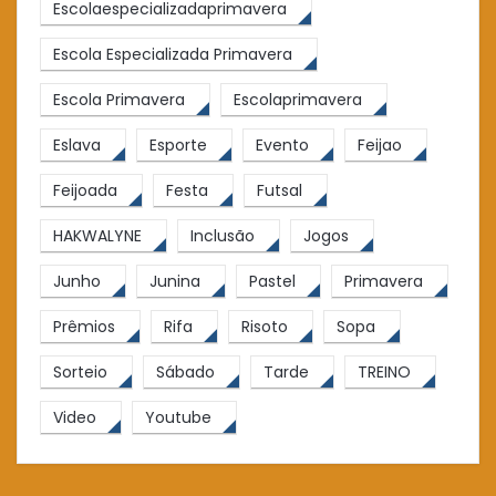
Escolaespecializadaprimavera
Escola Especializada Primavera
Escola Primavera
Escolaprimavera
Eslava
Esporte
Evento
Feijao
Feijoada
Festa
Futsal
HAKWALYNE
Inclusão
Jogos
Junho
Junina
Pastel
Primavera
Prêmios
Rifa
Risoto
Sopa
Sorteio
Sábado
Tarde
TREINO
Video
Youtube