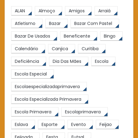
ALAN
Almoço
Amigos
Arraiá
Atletismo
Bazar
Bazar Com Pastel
Bazar De Usados
Beneficente
Bingo
Calendário
Canjica
Curitiba
Deficiência
Dia Das Mães
Escola
Escola Especial
Escolaespecializadaprimavera
Escola Especializada Primavera
Escola Primavera
Escolaprimavera
Eslava
Esporte
Evento
Feijao
Feijoada
Festa
Futsal