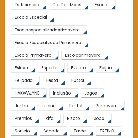
Deficiência
Dia Das Mães
Escola
Escola Especial
Escolaespecializadaprimavera
Escola Especializada Primavera
Escola Primavera
Escolaprimavera
Eslava
Esporte
Evento
Feijao
Feijoada
Festa
Futsal
HAKWALYNE
Inclusão
Jogos
Junho
Junina
Pastel
Primavera
Prêmios
Rifa
Risoto
Sopa
Sorteio
Sábado
Tarde
TREINO