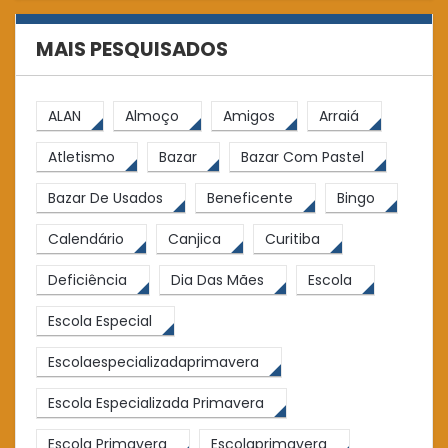
MAIS PESQUISADOS
ALAN
Almoço
Amigos
Arraiá
Atletismo
Bazar
Bazar Com Pastel
Bazar De Usados
Beneficente
Bingo
Calendário
Canjica
Curitiba
Deficiência
Dia Das Mães
Escola
Escola Especial
Escolaespecializadaprimavera
Escola Especializada Primavera
Escola Primavera
Escolaprimavera