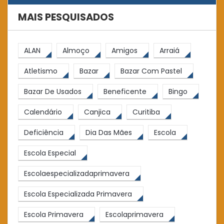
MAIS PESQUISADOS
ALAN
Almoço
Amigos
Arraiá
Atletismo
Bazar
Bazar Com Pastel
Bazar De Usados
Beneficente
Bingo
Calendário
Canjica
Curitiba
Deficiência
Dia Das Mães
Escola
Escola Especial
Escolaespecializadaprimavera
Escola Especializada Primavera
Escola Primavera
Escolaprimavera