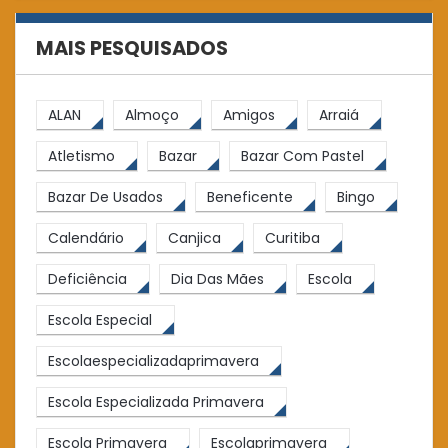
MAIS PESQUISADOS
ALAN
Almoço
Amigos
Arraiá
Atletismo
Bazar
Bazar Com Pastel
Bazar De Usados
Beneficente
Bingo
Calendário
Canjica
Curitiba
Deficiência
Dia Das Mães
Escola
Escola Especial
Escolaespecializadaprimavera
Escola Especializada Primavera
Escola Primavera
Escolaprimavera