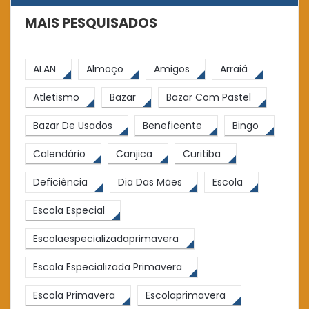
MAIS PESQUISADOS
ALAN
Almoço
Amigos
Arraiá
Atletismo
Bazar
Bazar Com Pastel
Bazar De Usados
Beneficente
Bingo
Calendário
Canjica
Curitiba
Deficiência
Dia Das Mães
Escola
Escola Especial
Escolaespecializadaprimavera
Escola Especializada Primavera
Escola Primavera
Escolaprimavera