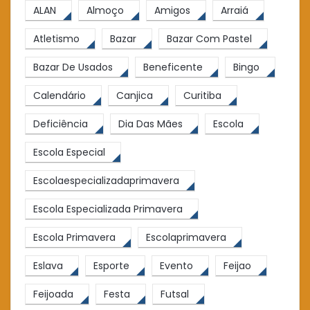
ALAN
Almoço
Amigos
Arraiá
Atletismo
Bazar
Bazar Com Pastel
Bazar De Usados
Beneficente
Bingo
Calendário
Canjica
Curitiba
Deficiência
Dia Das Mães
Escola
Escola Especial
Escolaespecializadaprimavera
Escola Especializada Primavera
Escola Primavera
Escolaprimavera
Eslava
Esporte
Evento
Feijao
Feijoada
Festa
Futsal