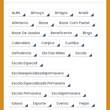
ALAN
Almoço
Amigos
Arraiá
Atletismo
Bazar
Bazar Com Pastel
Bazar De Usados
Beneficente
Bingo
Calendário
Canjica
Curitiba
Deficiência
Dia Das Mães
Escola
Escola Especial
Escolaespecializadaprimavera
Escola Especializada Primavera
Escola Primavera
Escolaprimavera
Eslava
Esporte
Evento
Feijao