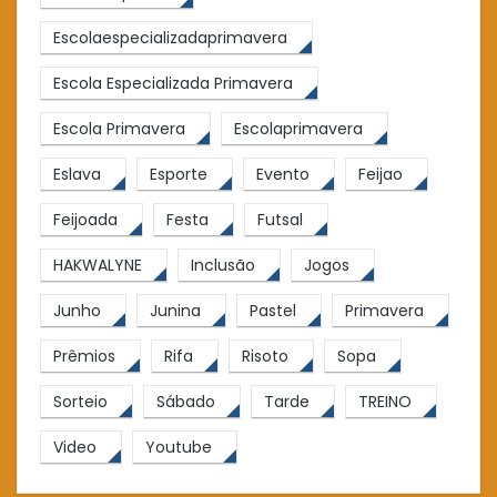
Escolaespecializadaprimavera
Escola Especializada Primavera
Escola Primavera
Escolaprimavera
Eslava
Esporte
Evento
Feijao
Feijoada
Festa
Futsal
HAKWALYNE
Inclusão
Jogos
Junho
Junina
Pastel
Primavera
Prêmios
Rifa
Risoto
Sopa
Sorteio
Sábado
Tarde
TREINO
Video
Youtube