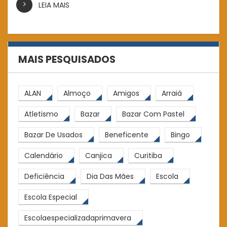
LEIA MAIS
MAIS PESQUISADOS
ALAN
Almoço
Amigos
Arraiá
Atletismo
Bazar
Bazar Com Pastel
Bazar De Usados
Beneficente
Bingo
Calendário
Canjica
Curitiba
Deficiência
Dia Das Mães
Escola
Escola Especial
Escolaespecializadaprimavera