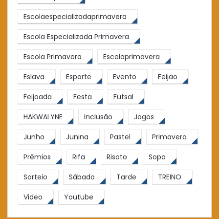
Escolaespecializadaprimavera
Escola Especializada Primavera
Escola Primavera
Escolaprimavera
Eslava
Esporte
Evento
Feijao
Feijoada
Festa
Futsal
HAKWALYNE
Inclusão
Jogos
Junho
Junina
Pastel
Primavera
Prêmios
Rifa
Risoto
Sopa
Sorteio
Sábado
Tarde
TREINO
Video
Youtube