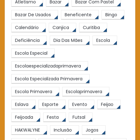
Atletismo
Bazar
Bazar Com Pastel
Bazar De Usados
Beneficente
Bingo
Calendário
Canjica
Curitiba
Deficiência
Dia Das Mães
Escola
Escola Especial
Escolaespecializadaprimavera
Escola Especializada Primavera
Escola Primavera
Escolaprimavera
Eslava
Esporte
Evento
Feijao
Feijoada
Festa
Futsal
HAKWALYNE
Inclusão
Jogos